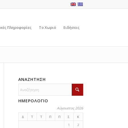
ικές Πληροφορίες
Το Χωριό
Ειδήσεις
ΑΝΑΖΗΤΗΣΗ
ΗΜΕΡΟΛΟΓΙΟ
Αύγουστος 2026
Δ
Τ
Τ
Π
Π
Σ
Κ
1
2