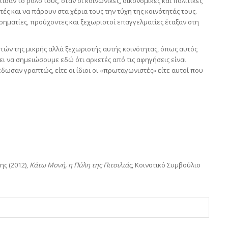
ισαν το ρόλο τους, όταν οι κοινωνικές, οικονομικές και πολιτικές
ς και να πάρουν στα χέρια τους την τύχη της κοινότητάς τους.
ιρηματίες, προύχοντες και ξεχωριστοί επαγγελματίες έταξαν στη
τών της μικρής αλλά ξεχωριστής αυτής κοινότητας, όπως αυτός
ι να σημειώσουμε εδώ ότι αρκετές από τις αφηγήσεις είναι
 έδωσαν γραπτώς, είτε οι ίδιοι οι «πρωταγωνιστές» είτε αυτοί που
ς (2012),
Κάτω Μονή, η Πύλη της Πιτσιλιάς
, Κοινοτικό Συμβούλιο