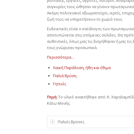
βιοπάλης, εργάτες, αγρότες, λατόμοι, διαδραμάτ
συγκυρίες τους ώθησαν να γίνουν πρωταγωνιστέ
Ακόμη πολιτειακοί αξιωματούχοι, ιερείς, επιχε
ζωή τους να υπηρετήσουν το χωριό τους.
Ενδεικτικός είναι ο κατάλογος των πρωταγωνισ
αποτυπώνεται στις επόμενες σελίδες. Θα πρέπε
αυθεντικές, όπως μας τις διηγήθηκαν ή μας τις
τους γνώρισαν προσωπικά.
Περισσότερα…
Λαική Παράδοση, ήθη και έθιμα
Παλιά Βρύση
Γητειές
Πηγή:
Το υλικό ανακτήθηκε από: Κ. Χαραλαμπίδη
Κάτω Μονής.
Παλιές Βρύσες