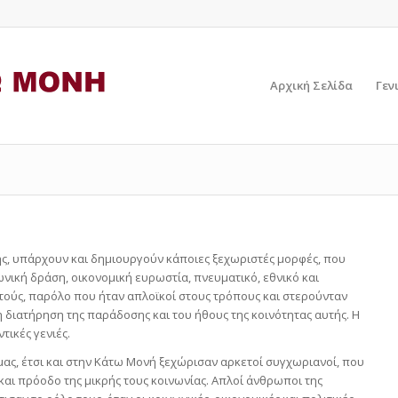
Αρχική Σελίδα
Γεν
ης, υπάρχουν και δημιουργούν κάποιες ξεχωριστές μορφές, που
ική δράση, οικονομική ευρωστία, πνευματικό, εθνικό και
τούς, παρόλο που ήταν απλοϊκοί στους τρόπους και στερούνταν
 διατήρηση της παράδοσης και του ήθους της κοινότητας αυτής. Η
τικές γενιές.
ας, έτσι και στην Κάτω Μονή ξεχώρισαν αρκετοί συγχωριανοί, που
και πρόοδο της μικρής τους κοινωνίας. Απλοί άνθρωποι της