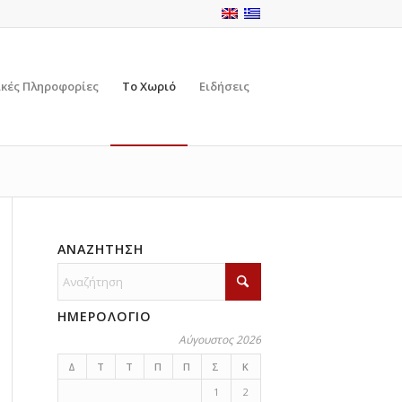
ικές Πληροφορίες
Το Χωριό
Ειδήσεις
ΑΝΑΖΗΤΗΣΗ
ΗΜΕΡΟΛΟΓΙΟ
Αύγουστος 2026
Δ
Τ
Τ
Π
Π
Σ
Κ
1
2